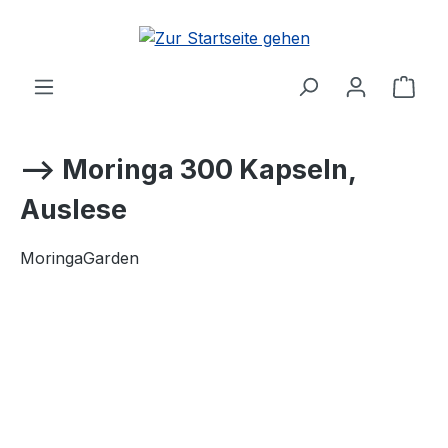
alt springen
Ware
--> Moringa 300 Kapseln,
Auslese
MoringaGarden
Bildergalerie überspringen